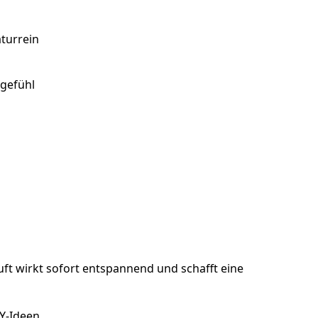
aturrein
egefühl
duft wirkt sofort entspannend und schafft eine
Y-Ideen.